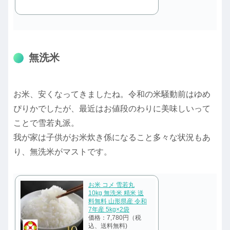
無洗米
お米、安くなってきましたね。令和の米騒動前はゆめ
ぴりかでしたが、最近はお値段のわりに美味しいって
ことで雪若丸派。
我が家は子供がお米炊き係になること多々な状況もあ
り、無洗米がマストです。
お米 コメ 雪若丸
10kg 無洗米 精米 送
料無料 山形県産 令和
7年産 5kg×2袋
価格：7,780円（税
込、送料無料)