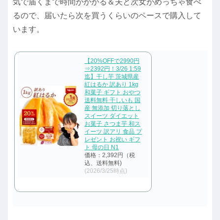
気で届くまで時間がかかる＆夫と次女がめっちゃ食べ
るので、届いたら次を買うくらいのペースで購入して
います。
【20%OFFで2990円
⇒2392円！3/26 1:59
迄】干し芋 茨城県産
紅はるか 訳あり 1kg
和菓子 ギフト おやつ
送料無料 干しいも 国
産 無添加 切り落とし
スイーツ ダイエット
お菓子 さつま芋 和ス
イーツ 訳アリ 食品 プ
レゼント お祝い ギフ
ト 母の日 N1
価格：2,392円（税
込、送料無料)
(2026/3/25時点)