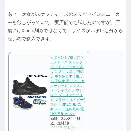
あと、次女がスケッチャーズのスリップインスニーカ
ーを欲しがっていて、実店舗でも試したのですが、店
舗には0.5cm刻みではなくて、サイズがいまいち分から
ないので購入できず。
＼ポイント7倍／スケ
ッチャーズ スリップ
インズ スニーカー キ
ッズ スリッポン 男の
子 手を使わずに履け
る 子供靴 黒 ジュニア
ローカット マシンウ
ォッシャブル バウン
ダー ブリスクバース
ト ブラック ネイビー/
ブルー SKECHERS
403822L 送料無料 最
強翌日配送 evid
価格：6,050円（税
込、送料別)
(2026/3/25時点)