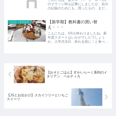
のマラソン時も記事にしましたが、自分
の記録のためにも、買ったもの、まだ迷
っているもの、記事にしておきます。
UV&冷感フーディハンディファン、ネ
ッククーラーは家族分あって（私用に日
【新学期】教科書の買い替
くらし・もろもろ
傘も）、氷のうがまだ1つだ...
え・・・
こんにちは。4月が終わりましたね。新
年度スタートはいかがでしたでしょう
か。入学式当日、終わる前に！と食べに
いったスヌーピーコラボトッピングなド
ーナツ。また来年もこの時期やるのかな
我が家は長女が新中1でドタバタな中、
次女が新年度早々、少々やら...
【おそとごはん】すかいらーく系列のイ
タリアン ペルティカ
【JSとお出かけ】スカイツリーといちご
スイーツ