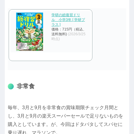
学研の総復習ドリ
ル 小学3年 [ 学研プ
ラス ]
価格：715円（税込、
送料無料)
(2026/3/25
時点)
非常食
毎年、3月と9月を非常食の賞味期限チェック月間と
し、3月と9月の楽天スーパーセールで足りないものを
購入としています。が、今回はドタバタしてスパセに
乗り遅れ、マラソンで。