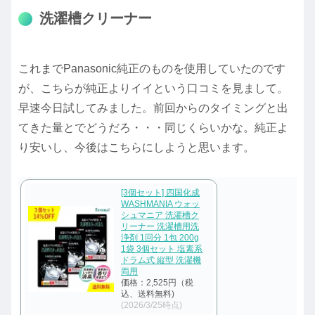
洗濯槽クリーナー
これまでPanasonic純正のものを使用していたのです
が、こちらが純正よりイイという口コミを見まして。
早速今日試してみました。前回からのタイミングと出
てきた量とでどうだろ・・・同じくらいかな。純正よ
り安いし、今後はこちらにしようと思います。
[3個セット] 四国化成
WASHMANIA ウォッ
シュマニア 洗濯槽ク
リーナー 洗濯槽用洗
浄剤 1回分 1包 200g
1袋 3個セット 塩素系
ドラム式 縦型 洗濯機
両用
価格：2,525円（税
込、送料無料)
(2026/3/25時点)