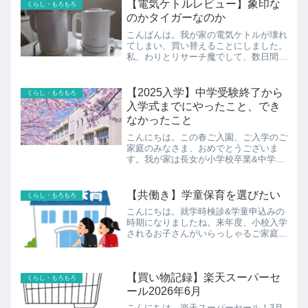
ね。次女の朝顔、確か6月下旬頃から咲
【電気ケトルレビュー】象印な
くらし・もろもろ
きだし、8月には一度下火...
のかタイガーなのか
こんばんは。我が家の電気ケトルが壊れ
てしまい、買い替えることにしました。
私、わりとリサーチ魔でして、数日間調
べまくって購入したのですが、その調査
結果と購入したレビューのご報告を。
10年使った象印これまで使っていた電
【2025入学】中学受験終了から
くらし・もろもろ
気ケトルは、長女の妊娠で里...
入学式までにやったこと、でき
なかったこと
こんにちは。この春ご入園、ご入学のご
家庭のみなさま、おめでとうございま
す。我が家は長女が小学校卒業&中学校
入学です。今日は、長女の中学受験終了
（一部終了前から）～入学までにやった
こと、やりたかったけどできなかったこ
【共働き】学童保育を選びたい
くらし・もろもろ
とをご紹介。卒業式の準備袴...
こんにちは。就学時検診&学童申込みの
時期になりましたね。来年度、小校入学
されるお子さんがいらっしゃるご家庭の
方、おめでとうございます。今日は学童
保育（通称学童）の話。6年前の学童選
び今小6の長女、保育園選びは勤務時間
【買い物記録】楽天スーパーセ
+通勤時間で逆算して預け...
くらし・もろもろ
ール2026年6月
こんにちは。楽天スーパーセール！3月