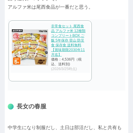
アルファ米は尾西食品が一番だと思う。
非常食セット 尾西食
品 アルファ米 12種類
コンプリートBOX ご
飯 5年保存 登山 防災
食 保存食 送料無料
【賞味期限2030年11
月迄】
価格：4,536円（税
込、送料別)
(2026/3/25時点)
長女の春服
中学生になり制服だし、土日は部活だし、私と共有も