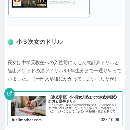
(2026/3/25時点)
小３次女のドリル
長女は中学受験塾への入塾前にくもん式計算ドリルと
陰山メソッドの漢字ドリルを6年生分まで一通りやって
いました。（一部入塾後にかかってしまいましたが）
【家庭学習】小5長女入塾までの家庭学習①
計算と漢字ドリル
こんにちは。現在小学5年生の長女は、小3の2月から
塾に通っています。そろそろ入塾テストの時期でしょ
うか。ということで、次女への応用・検討も兼ねて過
去を振り返ったので、2年生夏頃～入塾までに使用し
たドリル等を紹介します。今回はメインで実践した...
2023.10.09
fulfillmother.com