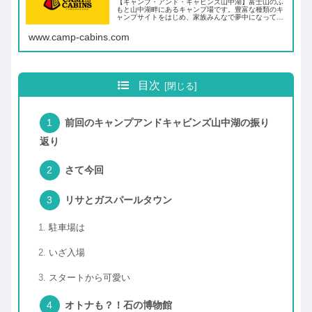
【キャンプ・アンド・キャビンズ山中湖】富士山のふ
もと山中湖畔にあるキャンプ場です。豊富な種類のキ
ャンプサイトをはじめ、家族みんなで夢中になって遊
べるアクティビティ、イベントが盛りだくさん。首都
圏からのアクセスも良く、はじめてのお客様も気軽
www.camp-cabins.com
に...
目次
前回のキャンプアンドキャビンズ山中湖の振り
返り
さて今回
リサとガスパールタウン
駐車場は
いざ入場
スタートから可愛い
オトナも？！石の博物館