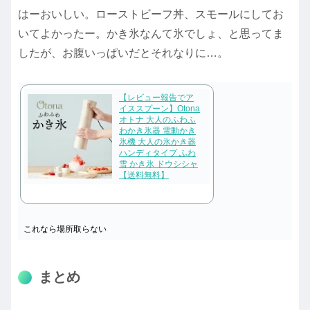
はーおいしい。ローストビーフ丼、スモールにしてお
いてよかったー。かき氷なんて氷でしょ、と思ってま
したが、お腹いっぱいだとそれなりに…。
【レビュー報告でア
イススプーン】Otona
オトナ 大人のふわふ
わかき氷器 電動かき
氷機 大人の氷かき器
ハンディタイプ ふわ
雪 かき氷 ドウシシャ
【送料無料】
これなら場所取らない
まとめ