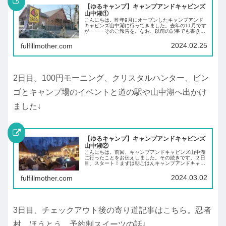
【ゆるキャンプ】キャンプアンドキャビンズ
山中湖①
こんにちは。昨年9月にオープンしたキャンプアンド
キャビンズ山中湖に行ってきました。去年の11月です
が・・・そのご報告を。なお、以前の記事でも書きま
したが、我が家はトイレ・シャワー・暖房有りのコテ
ージ泊、とゆるゆるです。キャンプアンドキャビン...
2024.02.25
fulfillmother.com
2日目。100円モーニング、クリスタルハンター、ビン
ゴとキャンプ場のイベントと道の駅や山中湖へ出かけ
ました↓
【ゆるキャンプ】キャンプアンドキャビンズ
山中湖②
こんにちは。前回、キャンプアンドキャビンズ山中湖
に行ったことをお伝えしました。その続きです。２日
目、スタート！まずは朝ごはんキャンプアンドキャビ
ンズの人気の理由のひとつ、土日や連休の朝にやって
る100円モーニング。フレンチトーストがコンソメ...
2024.03.02
fulfillmother.com
3日目、チェックアウト後の寄り道記事はこちら。忍者
村、ほうとう、予約制スイーツの話↓