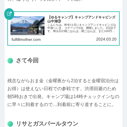
【ゆるキャンプ】キャンプアンドキャビンズ
山中湖③
こんにちは。昨年11月にキャンプアンドキャビンズ山
中湖へいき、コテージで2泊、満喫しました。3日目で
す。帰る日の朝ごはんは…朝ごはんは、また100円モ
ーニングに並んでもよかったのですが、昨晩の残りが
沢山あるので、残り物たち。帰る日の朝ごはん...
2024.03.20
fulfillmother.com
さて今回
残念ながらおま金（金曜夜から2泊すると金曜宿泊分は
お得）は使えない日程での参戦です。渋滞回避のため
朝5時おきで出発。キャンプ場は14時チェックインなの
に早々に到着するので…到着前に寄り道することに。
リサとガスパールタウン