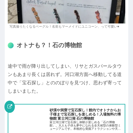
写真撮りたくなるベーグル！名前もマーメイドにユニコーン、って可愛い♥️
オトナも？！石の博物館
途中で雨が降り出してしまい、リサとガスパールタウ
ンもあまり長くは居れず。河口湖方面へ移動してる道
中で「宝石探し」とののぼりを見つけ、思わず寄って
しまいました。
砂漠や洞窟で宝石探し！館内でオトナからお
子様まで宝石探しを楽しめる！入場無料の博
物館 富士河口湖 石の博物館
富士河口湖で宝石探し体験が楽しめる「石の博物
館」。大人も子供も夢中になれる全天候型の体験型ミ
ュージアムです。本格的な発掘アトラクションや天然
石の展示も充実し、家族旅行やカップルの観光にもお