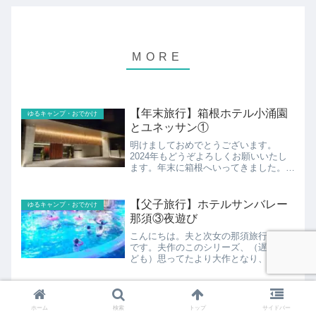
【年末旅行】箱根ホテル小涌園
ゆるキャンプ・おでかけ
とユネッサン①
明けましておめでとうございます。
2024年もどうぞよろしくお願いいたし
ます。年末に箱根へいってきました。
2023年7月にリニューアルされた箱根小
涌園ホテルに泊まりましたのでそのご報
告です。箱根ホテル小涌園とユネッサン
【父子旅行】ホテルサンバレー
ゆるキャンプ・おでかけ
箱根小涌園は昔からあるホ...
那須③夜遊び
こんにちは。夫と次女の那須旅行第3弾
です。夫作のこのシリーズ、（遅いけれ
ども）思ってたより大作となり、もはや
晩秋ってタイミングで夏休みのご報告…
ですが年明けたらもうGW旅行を検討せ
ねばですからね、GW旅行にいかがでし
【子連れゆるキャンプ】駒出池
ゆるキャンプ・おでかけ
ょう？夜遊び①(ナイトサ...
キャンプ場③寄り道スポット
ホーム
検索
トップ
サイドバー