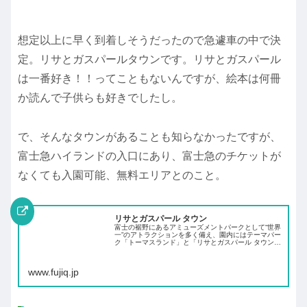
想定以上に早く到着しそうだったので急遽車の中で決
定。リサとガスパールタウンです。リサとガスパール
は一番好き！！ってこともないんですが、絵本は何冊
か読んで子供らも好きでしたし。
で、そんなタウンがあることも知らなかったですが、
富士急ハイランドの入口にあり、富士急のチケットが
なくても入園可能、無料エリアとのこと。
リサとガスパール タウン
富士の裾野にあるアミューズメントパークとして“世界
一”のアトラクションを多く備え、園内にはテーマパー
ク「トーマスランド」と「リサとガスパール タウン」
も併設し、老若男女を問わずお楽しみいただける遊園
地「富士急ハイランド」
www.fujiq.jp